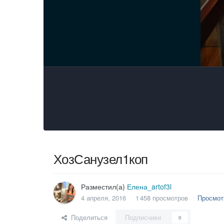
ХозСанузел1коп
Разместил(а)
Елена_artof3l
4 апреля, 2016
1 458 просмотров
Просмот
Поделиться
Подписчики
0