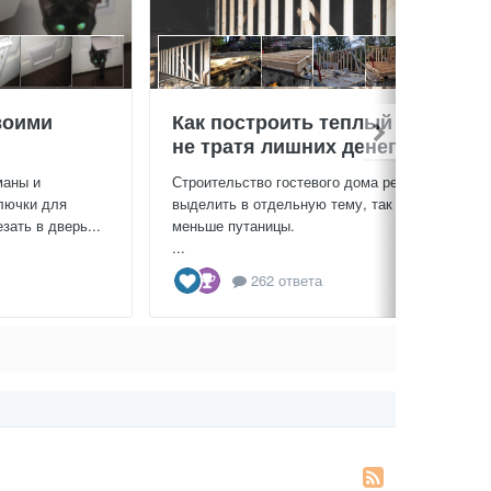
воими
Как построить теплый дом,
не тратя лишних денег
маны и
Строительство гостевого дома решил
лючки для
выделить в отдельную тему, так будет
зать в дверь...
меньше путаницы.
...
262 ответа