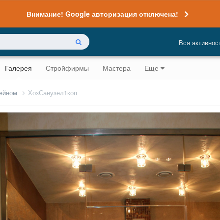
Внимание! Google авторизация отключена!
Вся активнос
Галерея
Стройфирмы
Мастера
Еще
жейном
ХозСанузел1коп