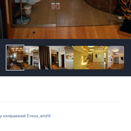
р изображений Елена_artof3l