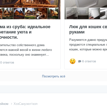
ма из сруба: идеальное
Люк для кошек с
четание уюта и
руками
очности.
Разумеется давно приду
продаются специальные 
оительство собственного дома
кошек, которые можно вре
яется важной вехой в жизни любого
овека, поскольку оно знаменует...
6 ответов
0 ответов
Посмотреть всё
жейном
ХозСанузел1коп