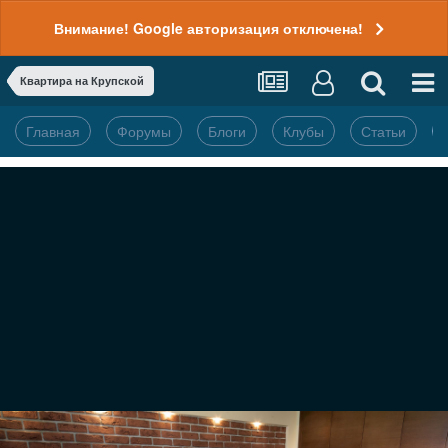
Внимание! Google авторизация отключена!
Квартира на Крупской
Главная
Форумы
Блоги
Клубы
Статьи