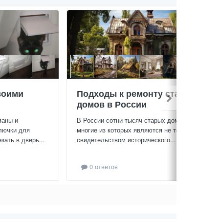
воими
Подходы к ремонту старых
домов в России
маны и
В России сотни тысяч старых домов,
лючки для
многие из которых являются не только
зать в дверь...
свидетельством исторического...
0 ответов