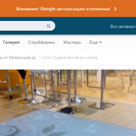
Внимание! Google авторизация отключена!
Вся активнос
Галерея
Стройфирмы
Мастера
Еще
лы от Мебельщик.ру
Стол Суфле белый из стекла