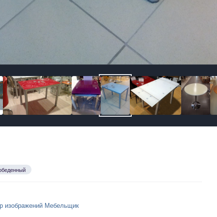
обеденный
р изображений Мебельщик