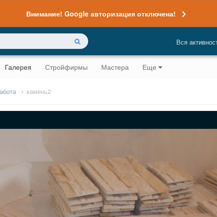
Внимание! Google авторизация отключена!
Вся активнос
Галерея
Стройфирмы
Мастера
Еще
абота
камень2