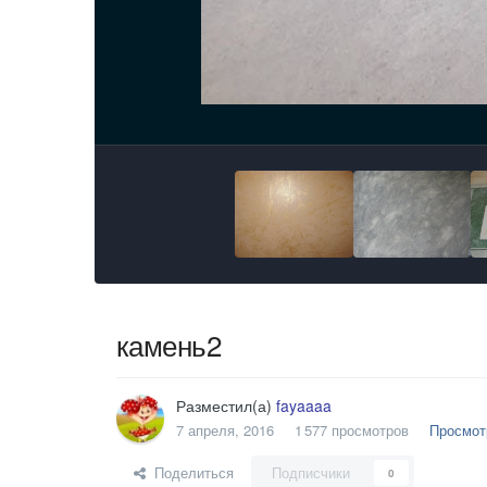
камень2
Разместил(а)
fayaaaa
7 апреля, 2016
1 577 просмотров
Просмот
Поделиться
Подписчики
0