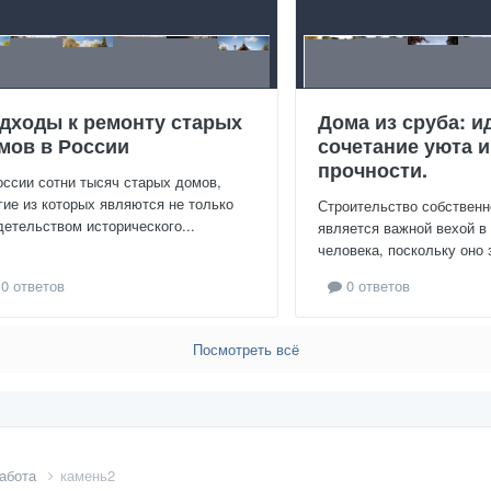
дходы к ремонту старых
Дома из сруба: и
мов в России
сочетание уюта и
прочности.
оссии сотни тысяч старых домов,
гие из которых являются не только
Строительство собственн
детельством исторического...
является важной вехой в
человека, поскольку оно 
0 ответов
0 ответов
Посмотреть всё
абота
камень2