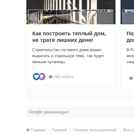
Как построить теплый дом,
По
не тратя лишних денег
до
Строительство гостевого дома решил
В Р
выделить в отдельную тему, так будет
мно
меньше путаницы.
сви
...
262 ответа
Google рекомендует
Главная
Галерея
Галереи пользователей
Моя р