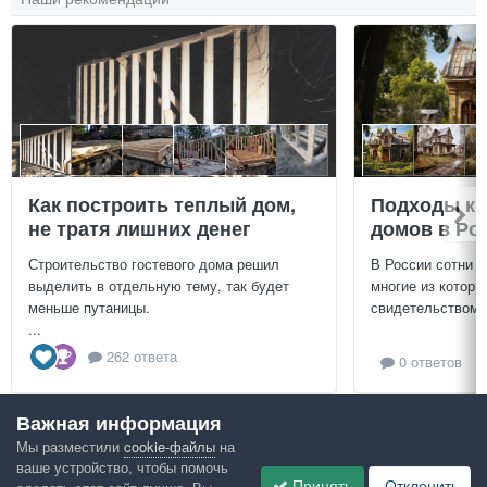
Как построить теплый дом,
Подходы к 
не тратя лишних денег
домов в Ро
Строительство гостевого дома решил
В России сотни т
выделить в отдельную тему, так будет
многие из которы
меньше путаницы.
свидетельством и
...
262 ответа
0 ответов
Важная информация
Посмотреть всё
Мы разместили
cookie-файлы
на
ваше устройство, чтобы помочь
Google рекомендует
Принять
Отклонить