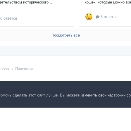
детельством исторического...
кошек, которые можно вре
6 ответов
0 ответов
Посмотреть всё
янова
Прихожая
помочь сделать этот сайт лучше. Вы можете
изменить свои настройки c
енциальность
Обратная связь
Cookies
Правила
Таблица лидер
HomeMasters.RU
Powered by Invision Community