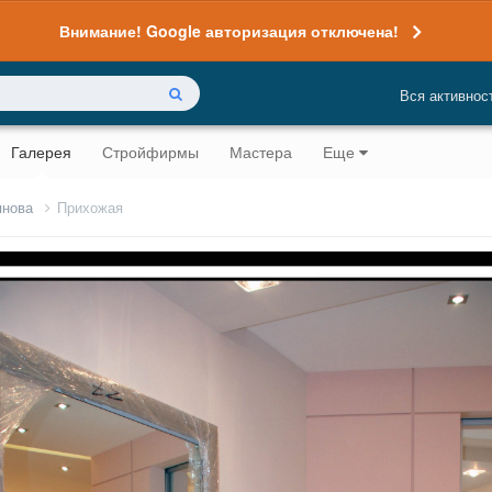
Внимание! Google авторизация отключена!
Вся активнос
Галерея
Стройфирмы
Мастера
Еще
янова
Прихожая