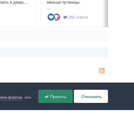
зать в дверь...
меньше путаницы.
...
262 ответа
Принять
Отклонить
ookie-файлов
, или
ов
Администрация