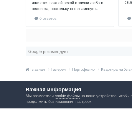
сви
является важной вехой в жизни любого
человека, поскольку оно знаменует...
0 ответов
Google рекомендует
Главная
Галерея
Портофолио
Квартира на Уль
Важная информация
Мы разместили
cookie-файлы
на ваше устройство, чтобы 
продолжить без изменения настроек.
Язык
Конфид