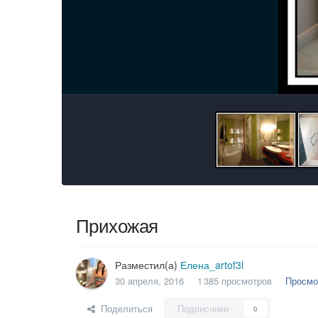
Прихожая
Разместил(а)
Елена_artof3l
30 апреля, 2016
1 385 просмотров
Просмо
Поделиться
Подписчики
0