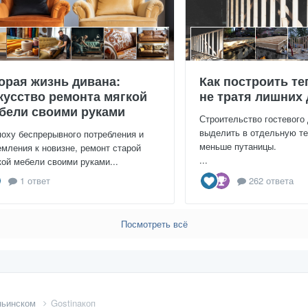
орая жизнь дивана:
Как построить те
кусство ремонта мягкой
не тратя лишних 
бели своими руками
Строительство гостевого
выделить в отдельную те
поху беспрерывного потребления и
меньше путаницы.
емления к новизне, ремонт старой
...
кой мебели своими руками...
1 ответ
262 ответа
Посмотреть всё
ньинском
Gostinaкоп