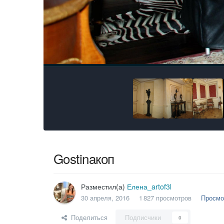
Gostinaкоп
Разместил(а)
Елена_artof3l
30 апреля, 2016
1 827 просмотров
Просмо
Поделиться
Подписчики
0