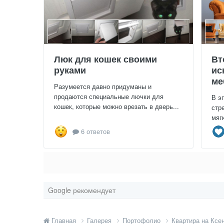
Люк для кошек своими
Вт
руками
ис
ме
Разумеется давно придуманы и
продаются специальные лючки для
В э
кошек, которые можно врезать в дверь...
стр
мяг
6 ответов
Google рекомендует
Главная
Галерея
Портофолио
Квартира на Ксе