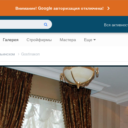
Внимание! Google авторизация отключена!
Вся активнос
Галерея
Стройфирмы
Мастера
Еще
ньинском
Gostinaкоп