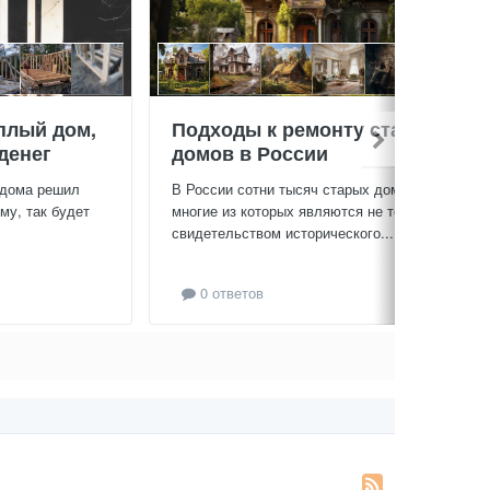
плый дом,
Подходы к ремонту старых
денег
домов в России
 дома решил
В России сотни тысяч старых домов,
му, так будет
многие из которых являются не только
свидетельством исторического...
0 ответов