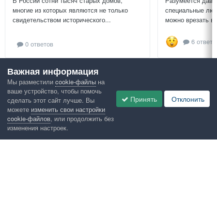
В России сотни тысяч старых домов,
Разумеется давн
многие из которых являются не только
специальные люч
свидетельством исторического...
можно врезать в 
6 ответо
0 ответов
Важная информация
Посмотреть всё
Мы разместили
cookie-файлы
на
ваше устройство, чтобы помочь
Google рекомендует
Принять
Отклонить
сделать этот сайт лучше. Вы
можете
изменить свои настройки
cookie-файлов
, или продолжить без
изменения настроек.
Язык
Конфиденциальность
Обратная связь
Cookies
Правила
Таблица лидеров
Администрация
HomeMasters.RU
Powered by Invision Community