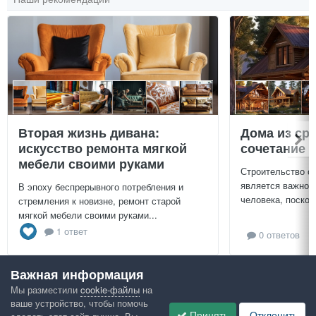
Вторая жизнь дивана:
Дома из ср
искусство ремонта мягкой
сочетание у
мебели своими руками
Строительство с
является важной
В эпоху беспрерывного потребления и
человека, поскол
стремления к новизне, ремонт старой
мягкой мебели своими руками...
1 ответ
0 ответов
Важная информация
Посмотреть всё
Мы разместили
cookie-файлы
на
ваше устройство, чтобы помочь
Google рекомендует
Принять
Отклонить