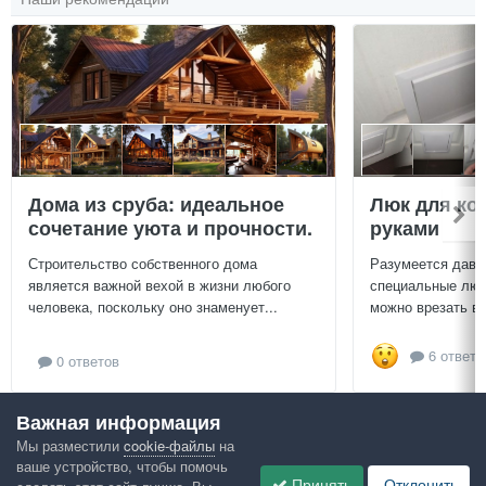
Дома из сруба: идеальное
Люк для ко
сочетание уюта и прочности.
руками
Строительство собственного дома
Разумеется давн
является важной вехой в жизни любого
специальные люч
человека, поскольку оно знаменует...
можно врезать в 
6 ответо
0 ответов
Важная информация
Посмотреть всё
Мы разместили
cookie-файлы
на
ваше устройство, чтобы помочь
Google рекомендует
Принять
Отклонить