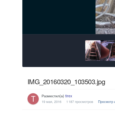
IMG_20160320_103503.jpg
Разместил(а)
tirex
19 мая, 2016
1 187 просмотров
Просмотр и