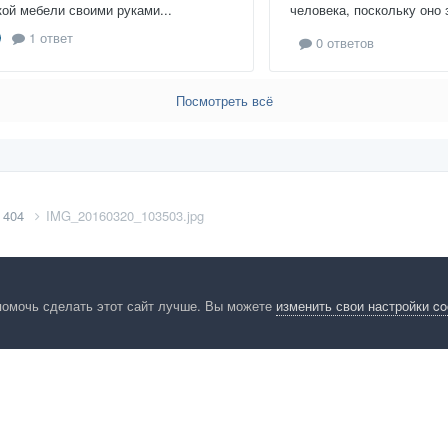
кой мебели своими руками...
человека, поскольку оно 
1 ответ
0 ответов
Посмотреть всё
 404
IMG_20160320_103503.jpg
помочь сделать этот сайт лучше. Вы можете
изменить свои настройки c
енциальность
Обратная связь
Cookies
Правила
Таблица лидер
HomeMasters.RU
Powered by Invision Community