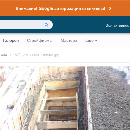
Внимание! Google авторизация отключена!
Вся активнос
Галерея
Стройфирмы
Мастера
Еще
 404
IMG_20160320_103503.jpg