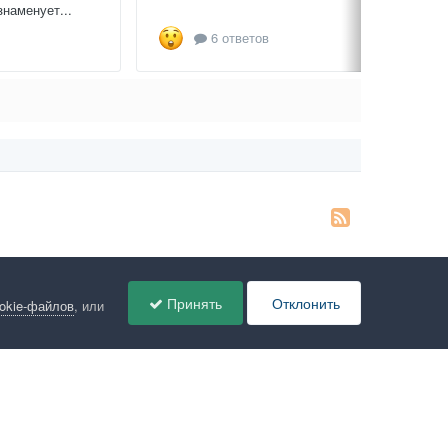
знаменует...
6 ответов
Принять
Отклонить
ookie-файлов
, или
ов
Администрация