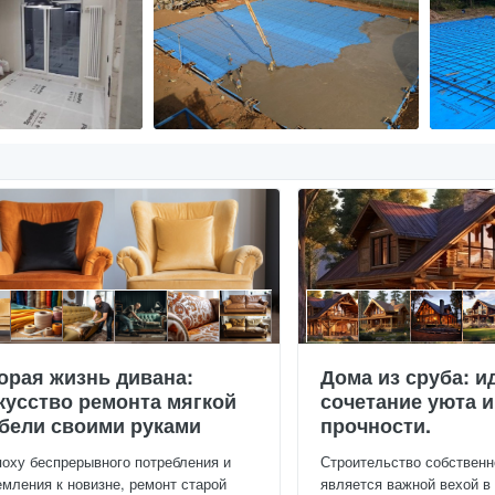
орая жизнь дивана:
Дома из сруба: и
кусство ремонта мягкой
сочетание уюта и
бели своими руками
прочности.
поху беспрерывного потребления и
Строительство собственн
емления к новизне, ремонт старой
является важной вехой в