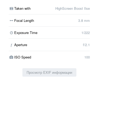
Taken with
HighScreen Boost IIse
Focal Length
3.8 mm
Exposure Time
1/222
Aperture
f/2.1
f
ISO Speed
100
Просмотр EXIF информации