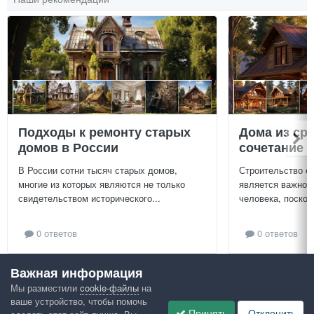
Подходы к ремонту старых
Дома из ср
домов в России
сочетание у
В России сотни тысяч старых домов,
Строительство с
многие из которых являются не только
является важной
свидетельством исторического...
человека, поскол
0 ответов
0 ответов
Важная информация
Посмотреть всё
Мы разместили
cookie-файлы
на
ваше устройство, чтобы помочь
Google рекомендует
Принять
Отклонить