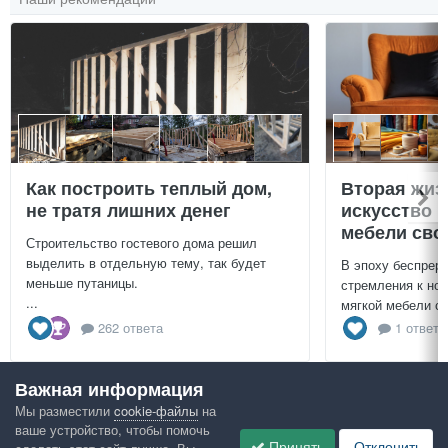
Как построить теплый дом,
Вторая жиз
не тратя лишних денег
искусство 
мебели сво
Строительство гостевого дома решил
выделить в отдельную тему, так будет
В эпоху беспреры
меньше путаницы.
стремления к нов
...
мягкой мебели св
262 ответа
1 ответ
Важная информация
Посмотреть всё
Мы разместили
cookie-файлы
на
ваше устройство, чтобы помочь
Google рекомендует
Принять
Отклонить