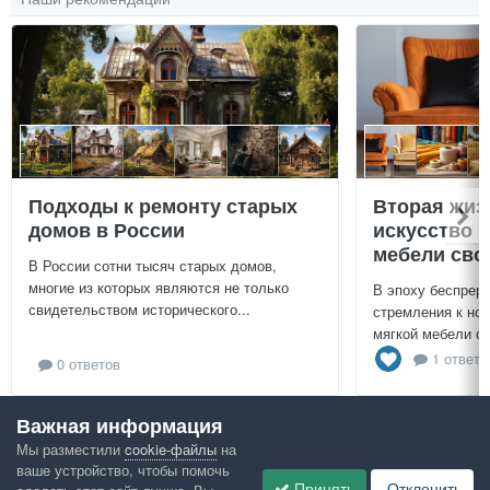
Подходы к ремонту старых
Вторая жиз
домов в России
искусство 
мебели сво
В России сотни тысяч старых домов,
многие из которых являются не только
В эпоху беспреры
свидетельством исторического...
стремления к нов
мягкой мебели св
1 ответ
0 ответов
Важная информация
Посмотреть всё
Мы разместили
cookie-файлы
на
ваше устройство, чтобы помочь
Google рекомендует
Принять
Отклонить