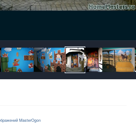
ображений MasterOgon