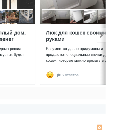
плый дом,
Люк для кошек своими
денег
руками
 дома решил
Разумеется давно придуманы и
му, так будет
продаются специальные лючки для
кошек, которые можно врезать в дверь...
6 ответов