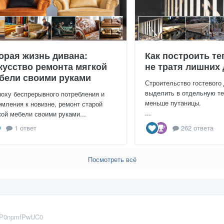
орая жизнь дивана:
Как построить те
кусство ремонта мягкой
не тратя лишних 
бели своими руками
Строительство гостевого
выделить в отдельную те
поху беспрерывного потребления и
меньше путаницы.
емления к новизне, ремонт старой
...
кой мебели своими руками...
1 ответ
262 ответа
Посмотреть всё
P0npmfPwUC0