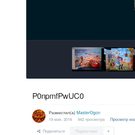
P0npmfPwUC0
Разместил(а)
MasterOgon
19 мая, 2016
942 просмотра
Просмотр из
Поделиться
Подписчики
0