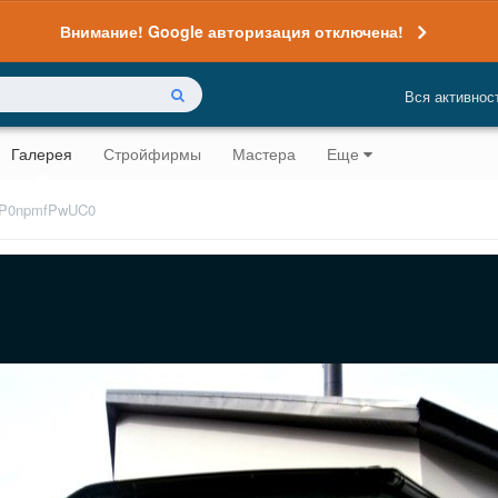
Внимание! Google авторизация отключена!
Вся активнос
Галерея
Стройфирмы
Мастера
Еще
P0npmfPwUC0