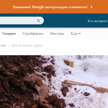
Внимание! Google авторизация отключена!
Вся активнос
Галерея
Стройфирмы
Мастера
Еще
 404
IMG 20160306 140304