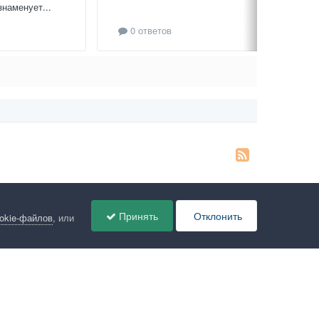
знаменует...
0 ответов
Принять
Отклонить
ookie-файлов
, или
ов
Администрация