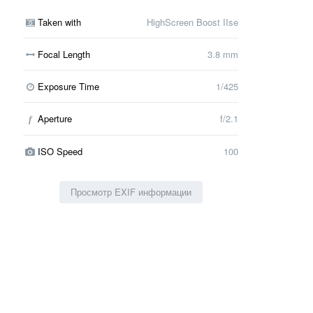
Taken with
HighScreen Boost IIse
Focal Length
3.8 mm
Exposure Time
1/425
Aperture
f/2.1
f
ISO Speed
100
Просмотр EXIF информации