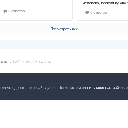
человека, поскольку оно 
6 ответов
0 ответов
Посмотреть всё
 404
IMG 20160306 140304
помочь сделать этот сайт лучше. Вы можете
изменить свои настройки c
енциальность
Обратная связь
Cookies
Правила
Таблица лидер
HomeMasters.RU
Powered by Invision Community