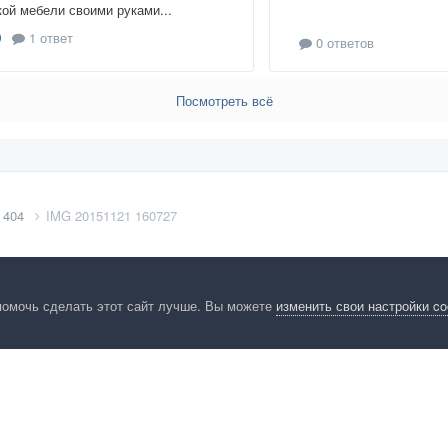
кой мебели своими руками...
1 ответ
0 ответов
Посмотреть всё
 404
IMG 20151121 160727
помочь сделать этот сайт лучше. Вы можете
изменить свои настройки c
енциальность
Обратная связь
Cookies
Правила
Таблица лидер
HomeMasters.RU
Powered by Invision Community