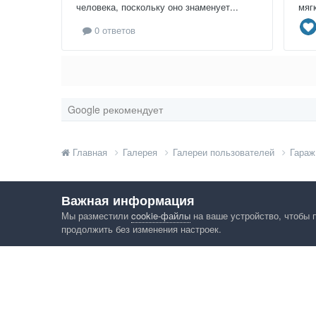
человека, поскольку оно знаменует...
мяг
0 ответов
Google рекомендует
Главная
Галерея
Галереи пользователей
Гараж
Важная информация
Мы разместили
cookie-файлы
на ваше устройство, чтобы 
продолжить без изменения настроек.
Язык
Конфид