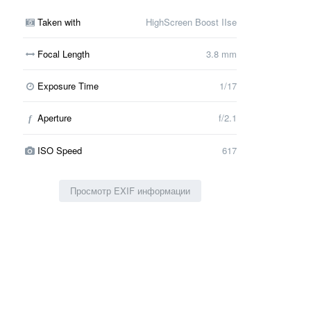
Taken with
HighScreen Boost IIse
Focal Length
3.8 mm
Exposure Time
1/17
Aperture
f/2.1
f
ISO Speed
617
Просмотр EXIF информации