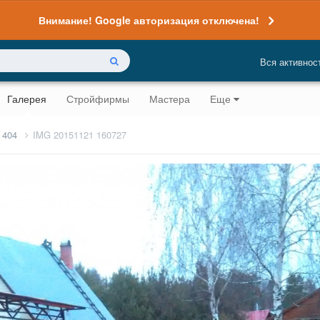
Внимание! Google авторизация отключена!
Вся активнос
Галерея
Стройфирмы
Мастера
Еще
 404
IMG 20151121 160727