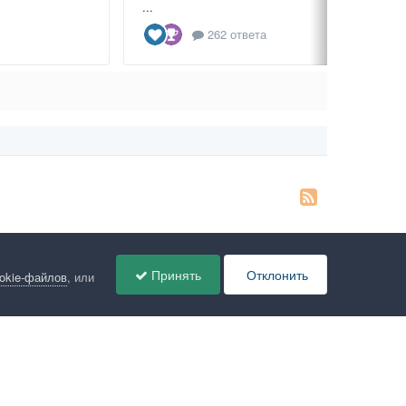
...
262 ответа
Принять
Отклонить
ookie-файлов
, или
ов
Администрация