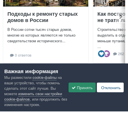
Подходы к ремонту старых
Как постро
домов в России
не тратя л
В России сотни тысяч старых домов,
Строительство г
многие из которых являются не только
выделить в отдел
свидетельством исторического...
меньше путаницы
...
262 о
0 ответов
Важная информация
Посмотреть всё
Мы разместили
cookie-файлы
на
ваше устройство, чтобы помочь
Google рекомендует
Принять
Отклонить
сделать этот сайт лучше. Вы
можете
изменить свои настройки
cookie-файлов
, или продолжить без
изменения настроек.