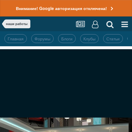
Внимание! Google авторизация отключена!
наши работы
Главная
Форумы
Блоги
Клубы
Статьи