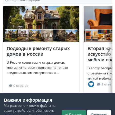
Подходы к ремонту старых
Вторая жиз
домов в России
искусство 
мебели сво
В России сотни тысяч старых домов,
многие из которых являются не только
В эпоху беспреры
свидетельством исторического...
стремления к нов
мягкой мебели св
1 ответ
0 ответов
Важная информация
Посмотреть всё
Мы разместили
cookie-файлы
на
ваше устройство, чтобы помочь
Google рекомендует
Принять
Отклонить