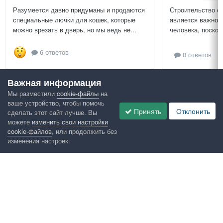
Разумеется давно придуманы и продаются
Строительство с
специальные лючки для кошек, которые
является важной
можно врезать в дверь, но мы ведь не...
человека, поскол
6 ответов
0 ответов
Важная информация
Посмотреть всё
Мы разместили
cookie-файлы
на
ваше устройство, чтобы помочь
Google рекомендует
Принять
Отклонить
сделать этот сайт лучше. Вы
можете
изменить свои настройки
cookie-файлов
, или продолжить без
изменения настроек.
Язык
Конфиденциальность
Обратная связь
Cookies
Правила
Таблица лидеров
Администрация
HomeMasters.RU
Powered by Invision Community