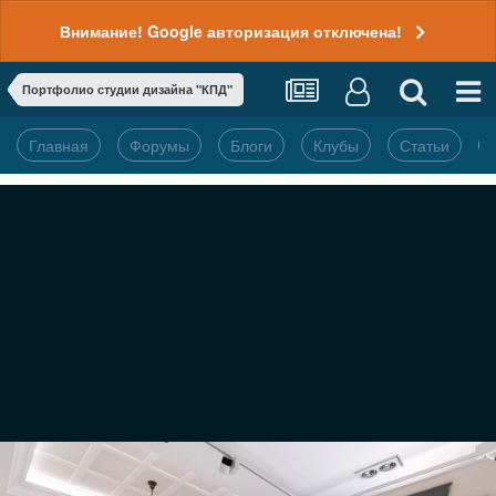
Внимание! Google авторизация отключена!
Портфолио студии дизайна "КПД"
Главная
Форумы
Блоги
Клубы
Статьи