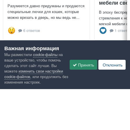
мебели сво
Разумеется давно придуманы и продаются
специальные лючки для кошек, которые
В эпоху беспреры
можно врезать в дверь, но мы ведь не...
стремления к нов
мягкой мебели св
6 ответов
1 ответ
Важная информация
Посмотреть всё
Мы разместили
cookie-файлы
на
ваше устройство, чтобы помочь
Google рекомендует
Принять
Отклонить
сделать этот сайт лучше. Вы
можете
изменить свои настройки
cookie-файлов
, или продолжить без
изменения настроек.
Язык
Конфиденциальность
Обратная связь
Cookies
Правила
Таблица лидеров
Администрация
HomeMasters.RU
Powered by Invision Community