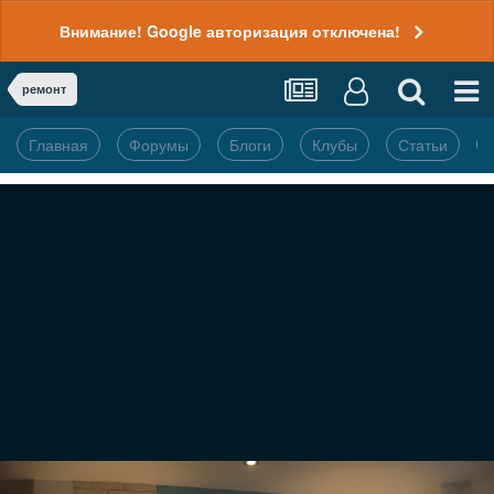
Внимание! Google авторизация отключена!
ремонт
Главная
Форумы
Блоги
Клубы
Статьи