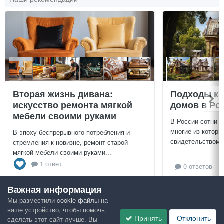
Вторая жизнь дивана:
Подходы к 
искусство ремонта мягкой
домов в Ро
мебели своими руками
В России сотни т
многие из которы
В эпоху беспрерывного потребления и
свидетельством и
стремления к новизне, ремонт старой
мягкой мебели своими руками...
1 ответ
0 ответов
Важная информация
Посмотреть всё
Мы разместили
cookie-файлы
на
ваше устройство, чтобы помочь
Принять
Отклонить
сделать этот сайт лучше. Вы
Google рекомендует