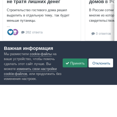
не тратя лишних денег
домов в Ро
Строительство гостевого дома решил
В России сотни т
выделить в отдельную тему, так будет
многие из которы
меньше путаницы.
свидетельством и
...
262 ответа
0 ответов
Важная информация
Посмотреть всё
Мы разместили
cookie-файлы
на
ваше устройство, чтобы помочь
Google рекомендует
Принять
Отклонить
сделать этот сайт лучше. Вы
можете
изменить свои настройки
cookie-файлов
, или продолжить без
изменения настроек.
Язык
Конфиденциальность
Обратная связь
Cookies
Правила
Таблица лидеров
Администрация
HomeMasters.RU
Powered by Invision Community