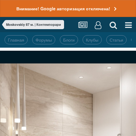
Внимание! Google авторизация отключена!
Moskovskiy 87 м. | Контемпорари
Главная
Форумы
Блоги
Клубы
Статьи