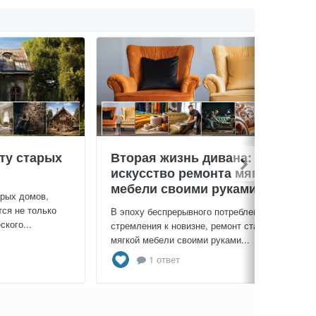
ту старых
Вторая жизнь дивана:
искусство ремонта мягкой
мебели своими руками
арых домов,
тся не только
В эпоху беспрерывного потребления и
кого...
стремления к новизне, ремонт старой
мягкой мебели своими руками...
1 ответ