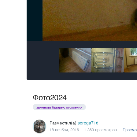
Фото2024
заменить батарею отопления
Разместил(а)
serega71d
18 ноября, 2016
1 369 просмотров
Просмо