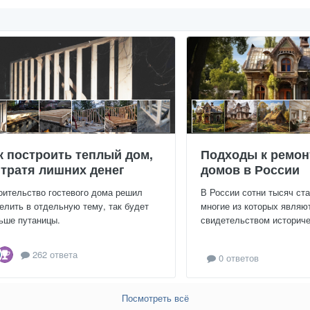
к построить теплый дом,
Подходы к ремон
 тратя лишних денег
домов в России
оительство гостевого дома решил
В России сотни тысяч ст
елить в отдельную тему, так будет
многие из которых являю
ьше путаницы.
свидетельством историчес
262 ответа
0 ответов
Посмотреть всё