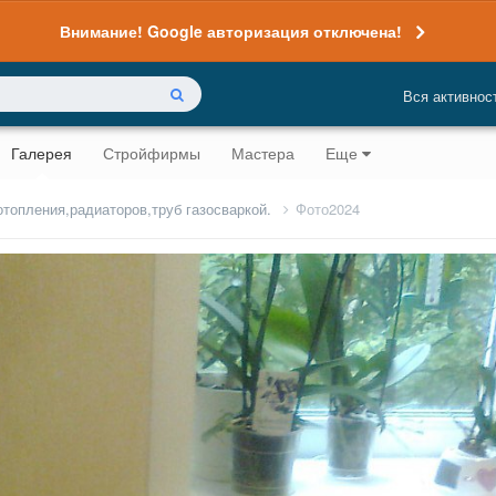
Внимание! Google авторизация отключена!
Вся активнос
Галерея
Стройфирмы
Мастера
Еще
отопления,радиаторов,труб газосваркой.
Фото2024