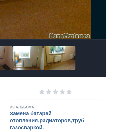
ИЗ АЛЬБОМА:
Замена батарей
отопления,радиаторов,труб
газосваркой.