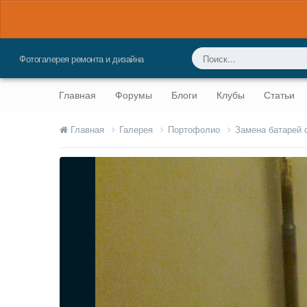
Фотогалерея ремонта и дизайна
Главная
Форумы
Блоги
Клубы
Статьи
Главная
Галерея
Портофолио
Замена батарей 