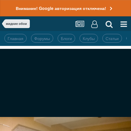
Внимание! Google авторизация отключена!
жидкие обои
Главная
Форумы
Блоги
Клубы
Статьи