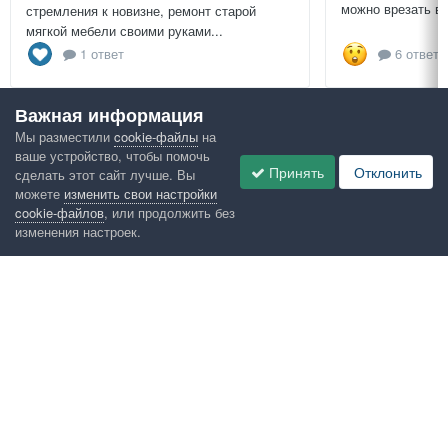
можно врезать в 
стремления к новизне, ремонт старой
мягкой мебели своими руками...
1 ответ
6 ответо
Важная информация
Посмотреть всё
Мы разместили
cookie-файлы
на
ваше устройство, чтобы помочь
Google рекомендует
Принять
Отклонить
сделать этот сайт лучше. Вы
можете
изменить свои настройки
cookie-файлов
, или продолжить без
изменения настроек.
Язык
Конфиденциальность
Обратная связь
Cookies
Правила
Таблица лидеров
Администрация
HomeMasters.RU
Powered by Invision Community