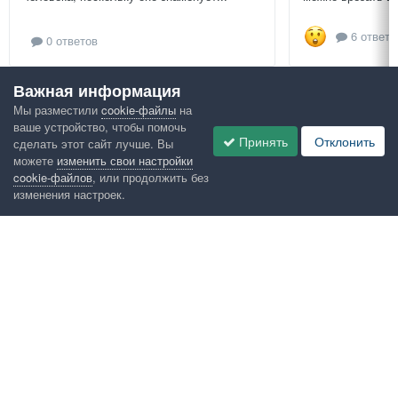
6 ответо
0 ответов
Важная информация
Посмотреть всё
Мы разместили
cookie-файлы
на
ваше устройство, чтобы помочь
Google рекомендует
Принять
Отклонить
сделать этот сайт лучше. Вы
можете
изменить свои настройки
cookie-файлов
, или продолжить без
изменения настроек.
Язык
Конфиденциальность
Обратная связь
Cookies
Правила
Таблица лидеров
Администрация
HomeMasters.RU
Powered by Invision Community