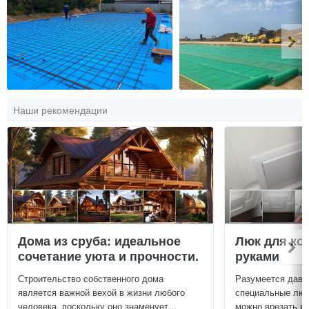
Наши рекомендации
Дома из сруба: идеальное
Люк для ко
сочетание уюта и прочности.
руками
Строительство собственного дома
Разумеется давн
является важной вехой в жизни любого
специальные люч
человека, поскольку оно знаменует...
можно врезать в 