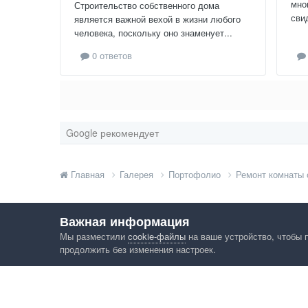
мно
Строительство собственного дома
сви
является важной вехой в жизни любого
человека, поскольку оно знаменует...
0 ответов
Google рекомендует
Главная
Галерея
Портофолио
Ремонт комнаты
Важная информация
Мы разместили
cookie-файлы
на ваше устройство, чтобы 
продолжить без изменения настроек.
Язык
Конфид