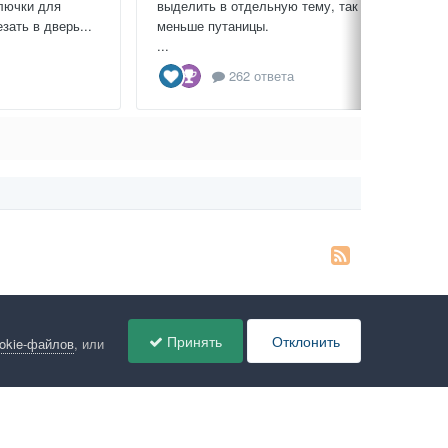
лючки для
выделить в отдельную тему, так будет
зать в дверь...
меньше путаницы.
...
262 ответа
Принять
Отклонить
ookie-файлов
, или
ов
Администрация