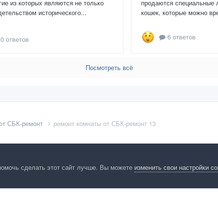
гие из которых являются не только
продаются специальные 
детельством исторического...
кошек, которые можно вре
6 ответов
0 ответов
Посмотреть всё
 от СБК-ремонт
ремонт комнаты от СБК-ремонт 13
помочь сделать этот сайт лучше. Вы можете
изменить свои настройки c
енциальность
Обратная связь
Cookies
Правила
Таблица лидер
HomeMasters.RU
Powered by Invision Community