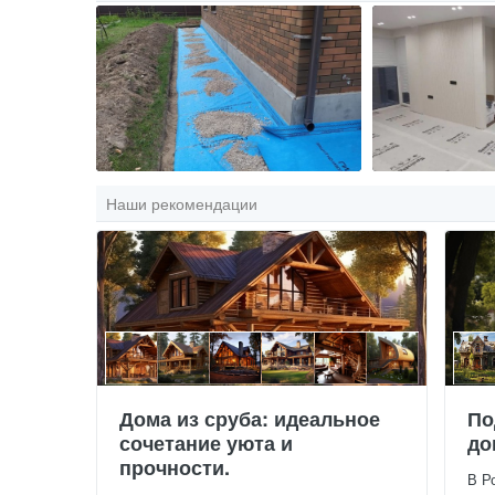
Наши рекомендации
Дома из сруба: идеальное
По
сочетание уюта и
до
прочности.
В Р