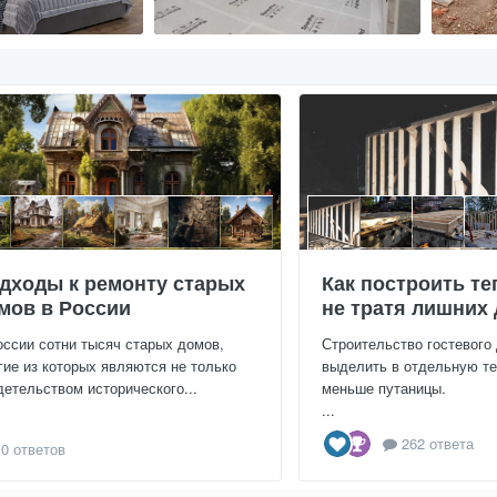
дходы к ремонту старых
Как построить те
мов в России
не тратя лишних 
оссии сотни тысяч старых домов,
Строительство гостевого
гие из которых являются не только
выделить в отдельную те
детельством исторического...
меньше путаницы.
...
262 ответа
0 ответов