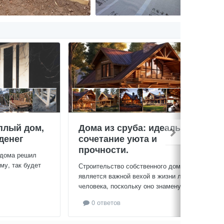
плый дом,
Дома из сруба: идеальное
денег
сочетание уюта и
прочности.
 дома решил
му, так будет
Строительство собственного дома
является важной вехой в жизни любого
человека, поскольку оно знаменует...
0 ответов