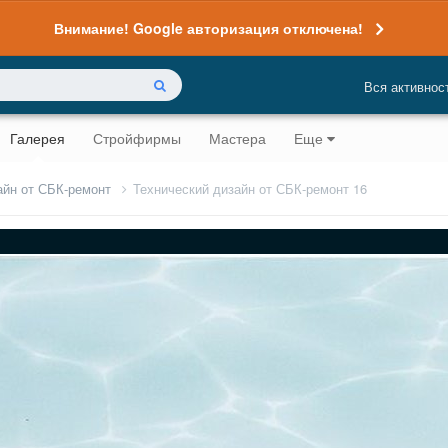
Внимание! Google авторизация отключена!
Вся активнос
Галерея
Стройфирмы
Мастера
Еще
айн от СБК-ремонт
Технический дизайн от СБК-ремонт 16