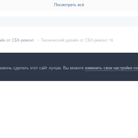
Посмотреть всё
айн от СБК-ремонт
Технический дизайн от СБК-ремонт 16
помочь сделать этот сайт лучше. Вы можете
изменить свои настройки c
енциальность
Обратная связь
Cookies
Правила
Таблица лидер
HomeMasters.RU
Powered by Invision Community