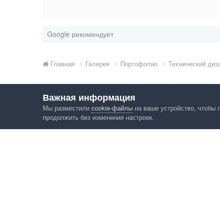
Google рекомендует
Главная
Галерея
Портофолио
Технический диз
Важная информация
Мы разместили
cookie-файлы
на ваше устройство, чтобы 
продолжить без изменения настроек.
Язык
Конфид