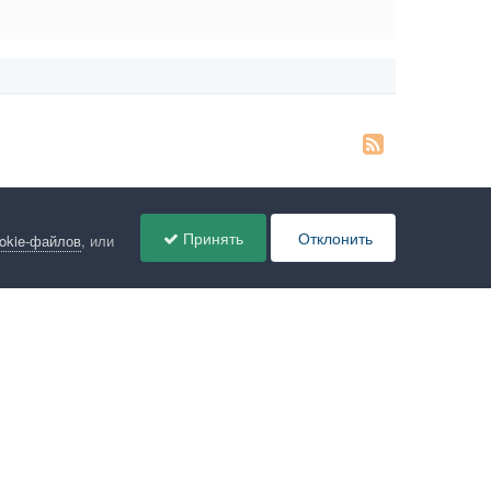
Принять
Отклонить
ookie-файлов
, или
ов
Администрация