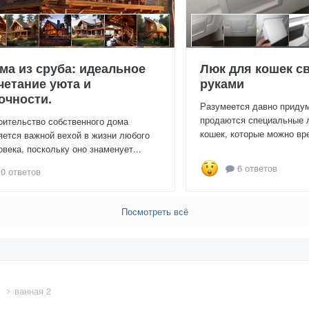
ма из сруба: идеальное
Люк для кошек с
четание уюта и
руками
очности.
Разумеется давно приду
продаются специальные 
оительство собственного дома
кошек, которые можно вре
яется важной вехой в жизни любого
овека, поскольку оно знаменует...
6 ответов
0 ответов
Посмотреть всё
м
ванная 2