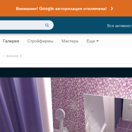
Внимание! Google авторизация отключена!
Вся активнос
Галерея
Стройфирмы
Мастера
Еще
м
ванная 2