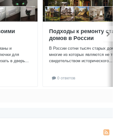
воими
Подходы к ремонту старых
домов в России
маны и
В России сотни тысяч старых домов,
лючки для
многие из которых являются не только
зать в дверь...
свидетельством исторического...
0 ответов