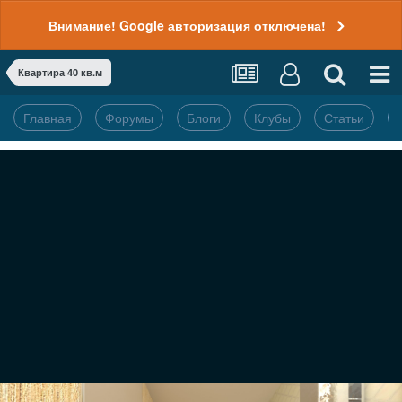
Внимание! Google авторизация отключена!
Квартира 40 кв.м
Главная
Форумы
Блоги
Клубы
Статьи