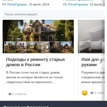
От
ЮлияГараева
,
12 июля, 2019
От
ЮлияГараева
,
12 июля, 20
Наши рекомендации
Подходы к ремонту старых
Люк для ко
домов в России
руками
В России сотни тысяч старых домов,
Разумеется давн
многие из которых являются не только
специальные люч
свидетельством исторического...
можно врезать в 
6 ответо
0 ответов