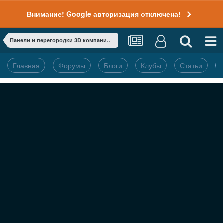
Внимание! Google авторизация отключена!
Панели и перегородки 3D компании SIRIUS
Главная
Форумы
Блоги
Клубы
Статьи