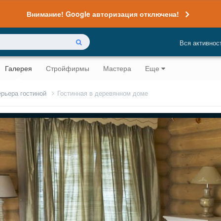
Внимание! Google авторизация отключена!
Вся активнос
Галерея
Стройфирмы
Мастера
Еще
ерьера гостиной
Гостинная в деревянном доме