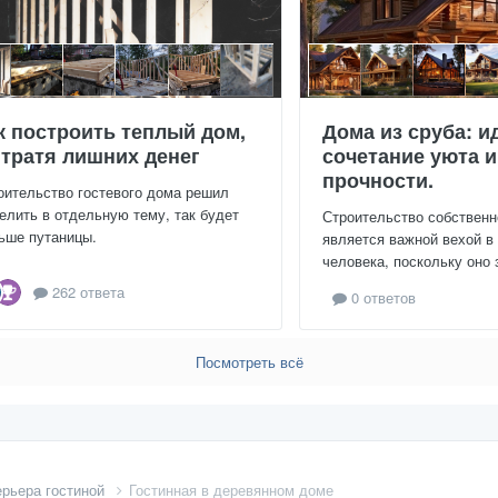
к построить теплый дом,
Дома из сруба: и
 тратя лишних денег
сочетание уюта и
прочности.
оительство гостевого дома решил
елить в отдельную тему, так будет
Строительство собственн
ьше путаницы.
является важной вехой в
человека, поскольку оно 
262 ответа
0 ответов
Посмотреть всё
ерьера гостиной
Гостинная в деревянном доме