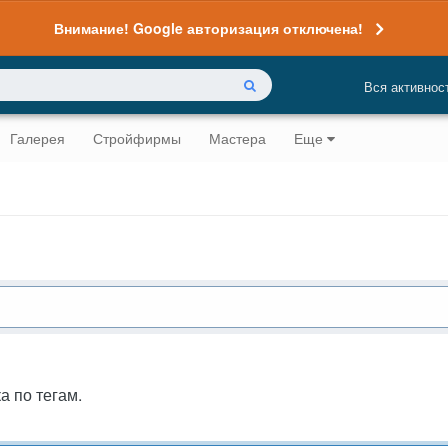
Внимание! Google авторизация отключена!
Вся активнос
Галерея
Стройфирмы
Мастера
Еще
а по тегам.