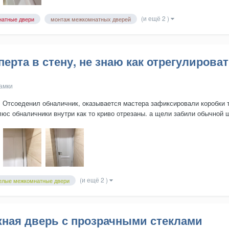
(и ещё 2 )
натные двери
монтаж межкомнатных дверей
ерта в стену, не знаю как отрегулироват
замки
 Отсоеденил обналичник, оказывается мастера зафиксировали коробки то
люс обналичники внутри как то криво отрезаны. а щели забили обычной ш
(и ещё 2 )
елые межкомнатные двери
жная дверь с прозрачными стеклами