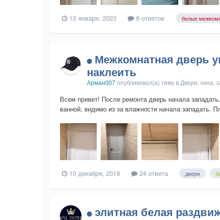
13 января, 2023
6 ответов
белые межком
Межкомнатная дверь уп
наклеить
Арман007
опубликовал(а) тему в
Двери, окна, 
Всем привет! После ремонта дверь начала западать.
ванной, видимо из за влажности начала западать. П
10 декабря, 2019
24 ответа
двери
б
элитная белая раздви