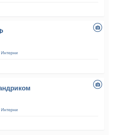
Ф
 Интерни
сандриком
 Интерни