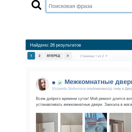
Найдено: 26 результатов
1
2
ВПЕРЕД
Страница 1 из 2
Межкомнатные двери
Elizaveta Gorbunova
опубликовал(а) тему в
Двер
Всем доброго времени суток! Мой ремонт длится вот 
устанавливать межкомнатные двери. Заехала в магаз