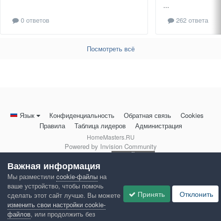
...
0 ответов
262 ответа
Посмотреть всё
Язык
Конфиденциальность
Обратная связь
Cookies
Правила
Таблица лидеров
Администрация
HomeMasters.RU
Powered by Invision Community
Важная информация
Мы разместили
cookie-файлы
на
ваше устройство, чтобы помочь
Принять
Отклонить
сделать этот сайт лучше. Вы можете
изменить свои настройки cookie-
файлов
, или продолжить без