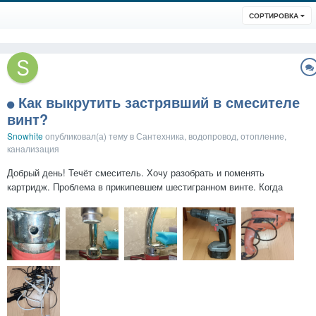
СОРТИРОВКА
Как выкрутить застрявший в смесителе
винт?
Snowhite
опубликовал(а) тему в
Сантехника, водопровод, отопление,
канализация
Добрый день! Течёт смеситель. Хочу разобрать и поменять
картридж. Проблема в прикипевшем шестигранном винте. Когда
сняла заглушку, обнаружила очень много извести. Счистила. На винт
несколько раз брызгала WD-40 и лимонной кислотой поочереди и
оставляла на длительное время. Не откручивается совсе...