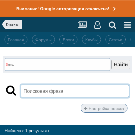
Внимание! Google авторизация отключена!
Главная
Главная
Форумы
Блоги
Клубы
Статьи
Настройка поиска
Найдено: 1 результат