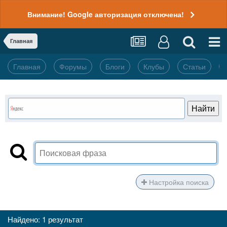
Внимание! Google авторизация отключена!
Главная
Главная
Форумы
Блоги
Клубы
Статьи
Настройка поиска
Найдено: 1 результат