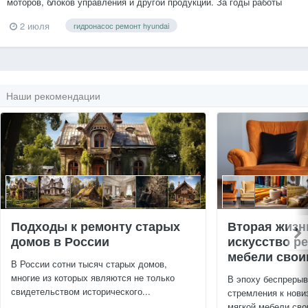
моторов, блоков управления и другой продукции. За годы работы
освоена большая часть ассортимента ведущих производителей:
2 июля
гидронасос ремонт hyundai
Linde, Terex, Caterpillar (Cat), Sauer-Danfoss, Fuchs, JCB, KPM,
Kawasaki, New-Holland, Hyundai, Parker, Hitachi, Do...
Наши рекомендации
Подходы к ремонту старых
Вторая жизн
домов в России
искусство р
мебели свои
В России сотни тысяч старых домов,
многие из которых являются не только
В эпоху беспрерыв
свидетельством исторического...
стремления к нови
мягкой мебели сво