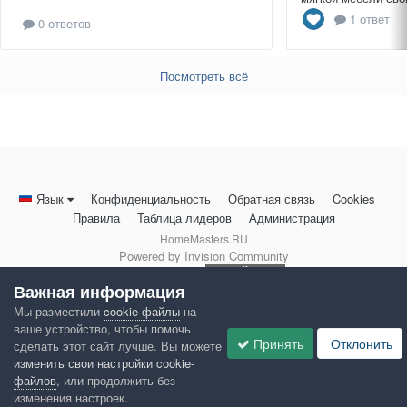
1 ответ
0 ответов
Посмотреть всё
Язык
Конфиденциальность
Обратная связь
Cookies
Правила
Таблица лидеров
Администрация
HomeMasters.RU
Powered by Invision Community
Важная информация
Мы разместили
cookie-файлы
на
ваше устройство, чтобы помочь
Принять
Отклонить
сделать этот сайт лучше. Вы можете
изменить свои настройки cookie-
файлов
, или продолжить без
изменения настроек.