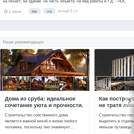
на объект, на здание, на часть объекта, на вид работы и.т.д; - ПОС
(Проект организации строительства); - ПОД (Проект организации
(и ещё 5 )
2 июня
пос
ппр
работ по сносу или демонтажу объектов капитального
строительства); - Тех.карты; СтройГенПлан. Опыт...
Наши рекомендации
Дома из сруба: идеальное
Как построи
сочетание уюта и прочности.
не тратя ли
Строительство собственного дома
Строительство гос
является важной вехой в жизни любого
выделить в отдель
человека, поскольку оно знаменует...
меньше путаницы.
...