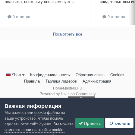
человека, поскольку оно знаменует...
свидетельством ис
0 ответов
0 ответов
Посмотреть всё
Язык
Конфиденциальность
Обратная связь
Cookies
Правила
Таблица лидеров
Администрация
HomeMasters.RU
Powered by Invision Community
Важная информация
Мы разместили
cookie-файлы
на
ваше устройство, чтобы помочь
Принять
Отклонить
сделать этот сайт лучше. Вы можете
изменить свои настройки cookie-