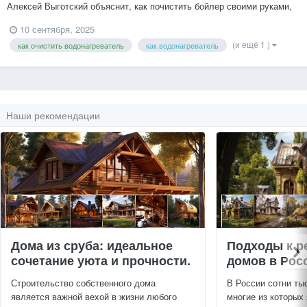
Алексей Выготский объяснит, как почистить бойлер своими руками,
чем опасна накипь, какие инструменты понадобятся и какие ошибки
10 сентября, 2025
чаще всего совершают пользователи. Почему накипь разрушает
(и ещё 1 )
как очистить водонагреватель
как водонагреватель
бойлер Жесткая вода содержит соли каль...
Наши рекомендации
Дома из сруба: идеальное
Подходы к р
сочетание уюта и прочности.
домов в Рос
Строительство собственного дома
В России сотни ты
является важной вехой в жизни любого
многие из которых