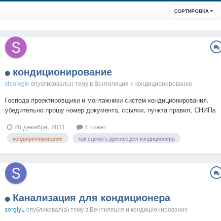
СОРТИРОВКА
кондиционирование
steolegik
опубликовал(а) тему в
Вентиляция и кондиционирование
Господа проектировщики и монтажники систем кондиционирования.
убедительно прошу номер документа, ссылки, пункта правил, СНИПа
или САНПИНА в котором есть слова: сливать дренаж системы К16
20 декабря, 2011
1 ответ
от системы кондиционирования в фекальную канализацию К1
кондиционирование
как сделать дренаж для кондиционера
разрешается только с гидрозатвором и разрывом струи!...
Канализация для кондиционера
sergiyL
опубликовал(а) тему в
Вентиляция и кондиционирование