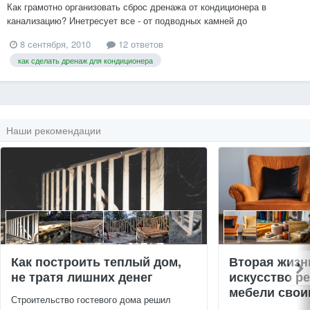
Как грамотно организовать сброс дренажа от кондиционера в
канализацию? Инетресует все - от подводных камней до
практических советов - какие трубы, переходники, сифоны
8 сентября, 2010
12 ответов
использовать? Может, у кого есть фото из своей практики?...
как сделать дренаж для кондиционера
Наши рекомендации
Как построить теплый дом,
Вторая жизн
не тратя лишних денег
искусство р
мебели свои
Строительство гостевого дома решил