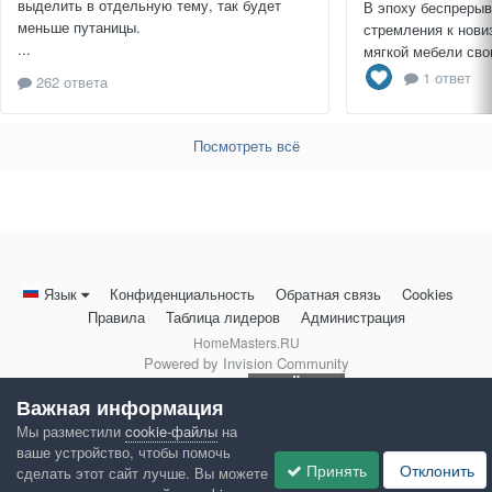
выделить в отдельную тему, так будет
В эпоху беспрерыв
меньше путаницы.
стремления к нови
...
мягкой мебели сво
1 ответ
262 ответа
Посмотреть всё
Язык
Конфиденциальность
Обратная связь
Cookies
Правила
Таблица лидеров
Администрация
HomeMasters.RU
Powered by Invision Community
Важная информация
Мы разместили
cookie-файлы
на
ваше устройство, чтобы помочь
Принять
Отклонить
сделать этот сайт лучше. Вы можете