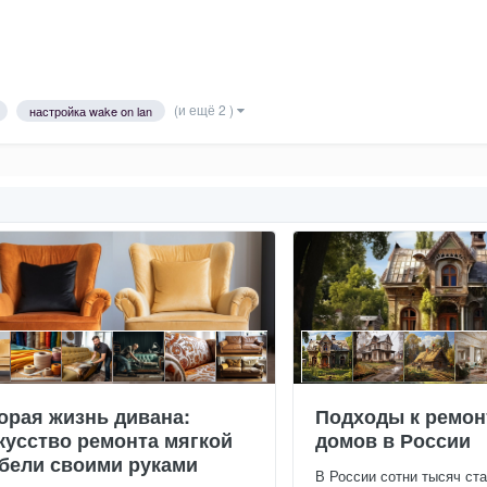
(и ещё 2 )
настройка wake on lan
орая жизнь дивана:
Подходы к ремон
кусство ремонта мягкой
домов в России
бели своими руками
В России сотни тысяч ст