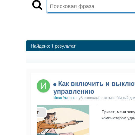
Найдено: 1 результат
Как включить и выклю
управлению
Иван Умнов
опубликовал(а) статью в
Умный до
Привет, меня зов
компьютером удал
компьютер удален