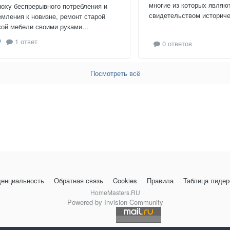
многие из которых являю
поху беспрерывного потребления и
свидетельством историчес
емления к новизне, ремонт старой
кой мебели своими руками...
1 ответ
0 ответов
Посмотреть всё
енциальность
Обратная связь
Cookies
Правила
Таблица лидер
HomeMasters.RU
Powered by Invision Community