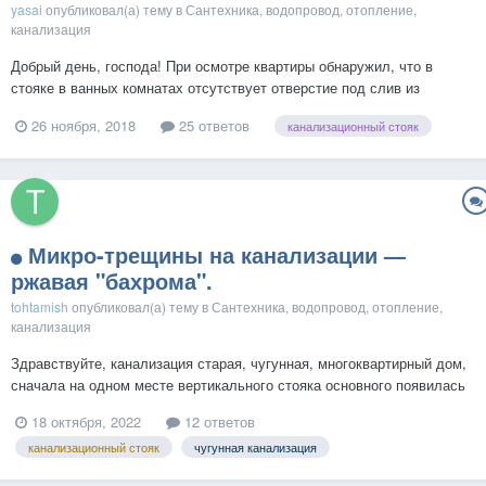
yasai
опубликовал(а) тему в
Сантехника, водопровод, отопление,
канализация
Добрый день, господа! При осмотре квартиры обнаружил, что в
стояке в ванных комнатах отсутствует отверстие под слив из
туалета. Подскажите, пожалуйста, можно ли как-то врезать это
26 ноября, 2018
25 ответов
канализационный стояк
отверстие?\ Спасибо....
Микро-трещины на канализации —
ржавая "бахрома".
tohtamish
опубликовал(а) тему в
Сантехника, водопровод, отопление,
канализация
Здравствуйте, канализация старая, чугунная, многоквартирный дом,
сначала на одном месте вертикального стояка основного появилась
"ржавая бахрома", ну её можно смахнуть, и так до следующей, через
18 октября, 2022
12 ответов
несколько месяцев опять, теперь на другом месте, уже в
канализационный стояк
чугунная канализация
горизонтальной трубе эта микро-трещина, не течё...