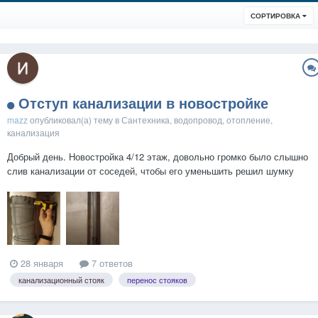
СОРТИРОВКА
Отступ канализации в новостройке
mazz
опубликовал(а) тему в
Сантехника, водопровод, отопление,
канализация
Добрый день. Новостройка 4/12 этаж, довольно громко было слышно
слив канализации от соседей, чтобы его уменьшить решил шумку
наклеить. Снял вспененный полиэтилен, которым застройщик укрыл
трубы и у видел там два уголка на 15°. Отклонение от оси чуть
более 3 см между нижней и верхней т...
28 января
7 ответов
канализационный стояк
перенос стояков