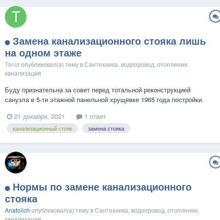
Замена канализационного стояка лишь
на одном этаже
Tania
опубликовал(а) тему в
Сантехника, водопровод, отопление,
канализация
Буду признательна за совет перед тотальной реконструкцией
санузла в 5-ти этажной панельной хрущевке 1965 года постройки.
Обратились в УК с вопросом о замене канализационного чугунного
21 декабря, 2021
1 ответ
стояка. В идеале на всех этажах. За средства жильцов (капремонт
канализационный стояк
замена стояка
нескоро). Сантехники из УК категорически отказались...
Нормы по замене канализационного
стояка
Anatolich
опубликовал(а) тему в
Сантехника, водопровод, отопление,
канализация