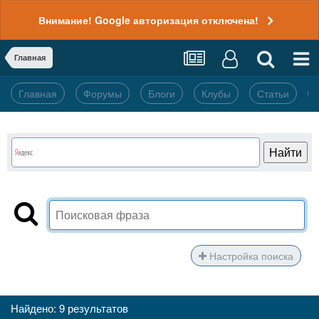
Внимание! Google авторизация отключена!
Главная
Главная
Форумы
Блоги
Клубы
Статьи
Настройка поиска
Найдено: 9 результатов