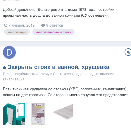
Добрый день/ночь. Делаю ремонт в доме 1973 года постройки,
проектная часть дошла до ванной комнаты (СУ совмещен),
канализационный стояк, находиться в плачевном состоянии, весь
7 января, 2019
9 ответов
испещрен свищами в бурых подтеках, в ванной стоит неприятный
канализация
канализационный стояк
запах?. Я конечно хочу заменить стояк, так-как стояк...
Закрыть стояк в ванной, хрущевка
Dreifus
опубликовал(а) тему в
Сантехника, водопровод, отопление,
канализация
Есть типичная хрущевка со стояком (ХВС, полотенчик, канализация),
общим на две квартиры. Со стороны моего санузла это представляет
собой отверстие 270х70, закрытое в страшные старые грязные
"белые" панели ПВХ (первое изображение). Помимо того, что это
страшно выглядит, это не практично как открыв...