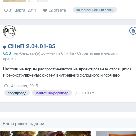
31 марта, 2011
52 ответа
канализационный стояк
СНиП 2.04.01-85
GOST
опубликовал(а) документ в
СНиПы - Строительные нормы и
правила
Настоящие нормы распространяются на проектирование строящихся
и реконструируемых систем внутреннего холодного и горячего
водоснабжения, канализации и водостоков. При проектировании
14 января, 2015
систем внутреннего холодного и горячего водоснабжения,
(и ещё 5 )
водопровод
монтаж водопровода
канализации и водостоков необходимо выполнять требования
других...
Наши рекомендации