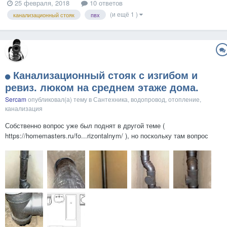
25 февраля, 2018
10 ответов
(и ещё 1 )
канализационный стояк
пвх
Канализационный стояк с изгибом и
ревиз. люком на среднем этаже дома.
Sercam
опубликовал(а) тему в
Сантехника, водопровод, отопление,
канализация
Собственно вопрос уже был поднят в другой теме (
https://homemasters.ru/fo...rizontalnym/ ), но поскольку там вопрос
был в другом, решил создать отдельную тему с вопросом. Имеется
12-ти этажный дом и квартира на 6 этаже. Разводка сантехники-воды
сделана только в виде стояков. Инте...