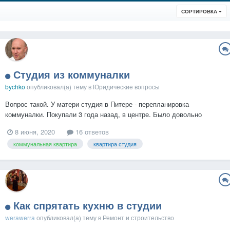
СОРТИРОВКА
Студия из коммуналки
bychko
опубликовал(а) тему в
Юридические вопросы
Вопрос такой. У матери студия в Питере - перепланировка
коммуналки. Покупали 3 года назад, в центре. Было довольно
дешево. Делал ей звукоизоляцию дополнительную. Окна во двор
8 июня, 2020
16 ответов
выходят - вообще идеальный вариант. А сейчас читаю новости,
коммунальная квартира
квартира студия
активно форсируется тема, что в скором времени будут проверять
за...
Как спрятать кухню в студии
werawerra
опубликовал(а) тему в
Ремонт и строительство