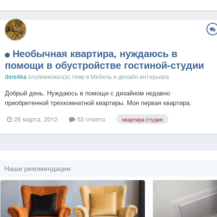
Необычная квартира, нуждаюсь в
помощи в обустройстве гостиной-студии
dere4ka
опубликовал(а) тему в
Мебель и дизайн интерьера
Добрый день. Нуждаюсь в помощи с дизайном недавно
приобретенной трехкомнатной квартиры. Моя первая квартира,
куплена в "немецком доме". Это 16 этажная панелька. ЕЕ построили
25 марта, 2012
53 ответа
квартира студия
немцы с немецких панелей и материалов в ~1975 году при
строительстве украинской газотранспортной системы. Дом довольно
специфи...
Наши рекомендации