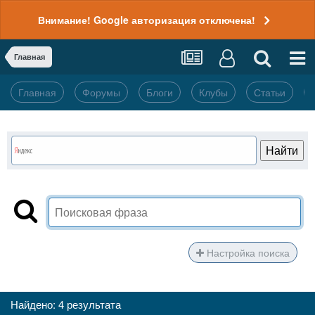
Внимание! Google авторизация отключена!
Главная
Главная
Форумы
Блоги
Клубы
Статьи
Настройка поиска
Найдено: 4 результата