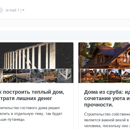
(и ещё 1 )
к построить теплый дом,
Дома из сруба: и
 тратя лишних денег
сочетание уюта и
прочности.
оительство гостевого дома решил
елить в отдельную тему, так будет
Строительство собственн
ьше путаницы.
является важной вехой в
человека, поскольку оно 