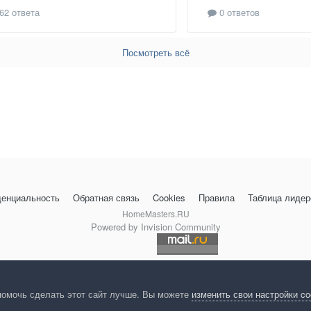
62 ответа
0 ответов
Посмотреть всё
енциальность
Обратная связь
Cookies
Правила
Таблица лидер
HomeMasters.RU
Powered by Invision Community
помочь сделать этот сайт лучше. Вы можете
изменить свои настройки c