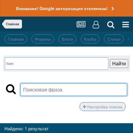
Внимание! Google авторизация отключена!
Главная
Главная
Форумы
Блоги
Клубы
Статьи
Настройка поиска
Найдено: 1 результат