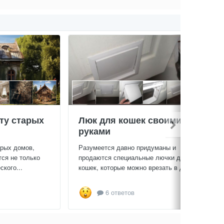
ту старых
Люк для кошек своими
руками
арых домов,
Разумеется давно придуманы и
тся не только
продаются специальные лючки для
кого...
кошек, которые можно врезать в дверь...
6 ответов