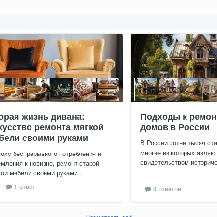
орая жизнь дивана:
Подходы к ремон
кусство ремонта мягкой
домов в России
бели своими руками
В России сотни тысяч ст
многие из которых являю
поху беспрерывного потребления и
свидетельством историчес
емления к новизне, ремонт старой
кой мебели своими руками...
1 ответ
0 ответов
Посмотреть всё