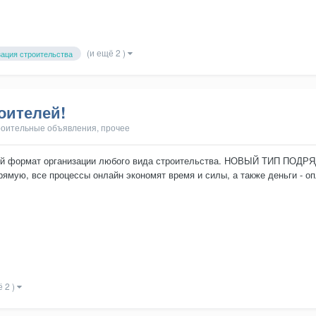
(и ещё 2 )
зация строительства
оителей!
оительные объявления, прочее
ый формат организации любого вида строительства. НОВЫЙ ТИП ПОДРЯДА
рямую, все процессы онлайн экономят время и силы, а также деньги - о
 о гибких настройка...
ё 2 )