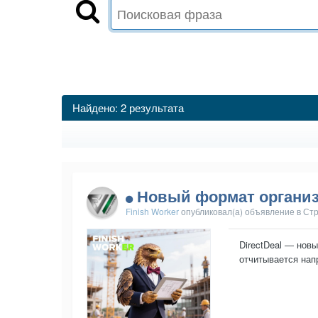
Найдено: 2 результата
Новый формат организ
Finish Worker
опубликовал(а) объявление в
Стр
DirectDeal ― нов
отчитывается напр
выберите нужные 