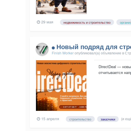
29 мая
недвижимость и строительство
органи
Новый подряд для стр
Finish Worker
опубликовал(а) объявление в
Стр
DirectDeal ― нов
отчитывается нап
гарантией. Узнайте
15 апреля
(и ещ
строительство
заказчики