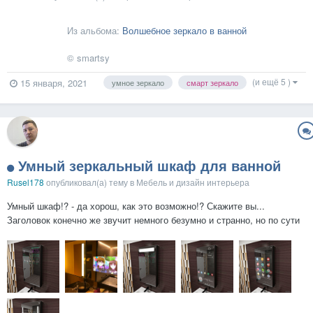
Из альбома:
Волшебное зеркало в ванной
© smartsy
(и ещё 5 )
15 января, 2021
умное зеркало
смарт зеркало
Умный зеркальный шкаф для ванной
Rusel178
опубликовал(а) тему в
Мебель и дизайн интерьера
Умный шкаф!? - да хорош, как это возможно!? Скажите вы...
Заголовок конечно же звучит немного безумно и странно, но по сути
так это и есть на самом деле! Итак, шкафчик для ванной с смарт
зеркалом. Так в чем же фишка данного шкафчика...