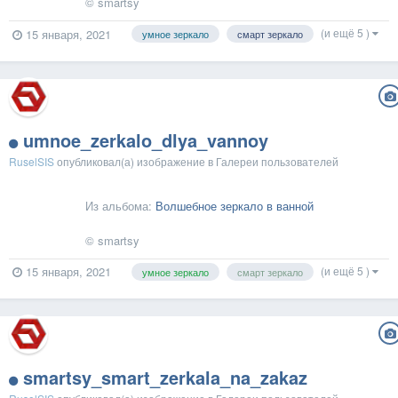
© smartsy
(и ещё 5 )
15 января, 2021
умное зеркало
смарт зеркало
umnoe_zerkalo_dlya_vannoy
RuselSIS
опубликовал(а) изображение в
Галереи пользователей
Из альбома:
Волшебное зеркало в ванной
© smartsy
(и ещё 5 )
15 января, 2021
умное зеркало
смарт зеркало
smartsy_smart_zerkala_na_zakaz