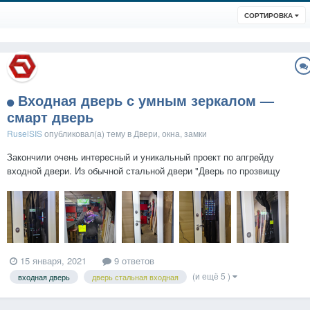
СОРТИРОВКА
Входная дверь с умным зеркалом —
смарт дверь
RuselSIS
опубликовал(а) тему в
Двери, окна, замки
Закончили очень интересный и уникальный проект по апгрейду
входной двери. Из обычной стальной двери "Дверь по прозвищу
зверь" - мы сделали входную дверь с сенсорным смарт зеркалом на
Android. Что из этого получилось и как - смотрите в видео: Интересно
ваше мнени...
15 января, 2021
9 ответов
(и ещё 5 )
входная дверь
дверь стальная входная