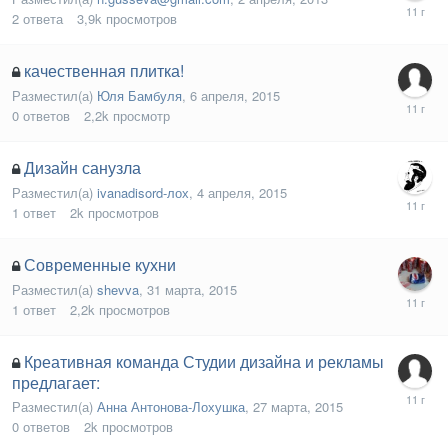
2
ответа
3,9k
просмотров
качественная плитка!
Разместил(а)
Юля Бамбуля
,
6 апреля, 2015
0
ответов
2,2k
просмотр
Дизайн санузла
Разместил(а)
ivanadisord-лох
,
4 апреля, 2015
1
ответ
2k
просмотров
Современные кухни
Разместил(а)
shevva
,
31 марта, 2015
1
ответ
2,2k
просмотров
Креативная команда Студии дизайна и рекламы
предлагает:
Разместил(а)
Анна Антонова-Лохушка
,
27 марта, 2015
0
ответов
2k
просмотров