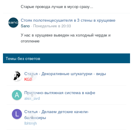
Старые провода лучше в мусор сразу...
Стояк полотенцесушителя в 3 стены в хрущевке
Sano
·
Понедельник в 20:03
У нас в хрущевке выведен на холодный чердак и
отопление
Темы без ответов
Статья - Декоративные штукатурки - виды
0
KGB
Приточно-вытяжная система в кафе
0
alex_avd
Статья - Делаем детские качели-
балансиры
0
lbhtrnjh