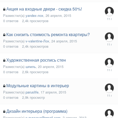
Акция на входные двери - скидка 50%!
Разместил(а)
yandex-лох
,
26 апреля, 2015
0
ответов
2,4k
просмотров
Как снизить стоимость ремонта квартиры?
Разместил(а)
v-valentine-Лох
,
24 апреля, 2015
0
ответов
2,4k
просмотров
Художественная роспись стен
Разместил(а)
шпиль
,
20 апреля, 2015
0
ответов
2,6k
просмотров
Модульные картины в интерьер
Разместил(а)
paruslife
,
17 апреля, 2015
0
ответов
2,9k
просмотр
Дизайн интерьера (программа)
Разместил(а)
n.gusseva@gmail.com
,
2 апреля, 2013