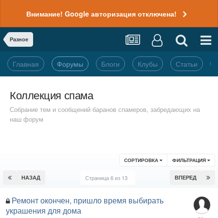
Внимание! Google авторизация отключена!
Разное
Главная
Форумы
Блоги
Клубы
Статьи
Коллекция спама
Собрание тем и сообщений баранов спамеров, забредающих на
наш форум
СОРТИРОВКА
ФИЛЬТРАЦИЯ
НАЗАД
Страница 6 из 13
ВПЕРЕД
Ремонт окончен, пришло время выбирать
украшения для дома