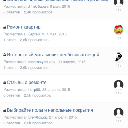
Разместил(а)
dr1nk-баран
,
8 мая, 2015
0
ответов
2,4k
просмотров
Ремонт квартир
Разместил(а)
Сергей_м
,
4 мая, 2015
1
ответ
2,6k
просмотров
Интересный магазинчик необычных вещей
Разместил(а)
anastasiyatt-лох
,
30 апреля, 2015
1
ответ
2,6k
просмотров
Отзывы о ремонте
Разместил(а)
Петр80
,
28 апреля, 2015
0
ответов
2,5k
просмотра
Выбирайте полы и напольные покрытия
Разместил(а)
Ofer-Лошок
,
27 апреля, 2015
0
ответов
2,2k
просмотров