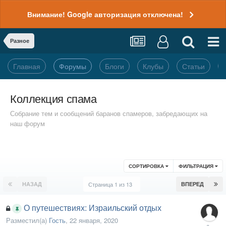
Внимание! Google авторизация отключена!
Разное
Главная
Форумы
Блоги
Клубы
Статьи
Коллекция спама
Собрание тем и сообщений баранов спамеров, забредающих на
наш форум
СОРТИРОВКА
ФИЛЬТРАЦИЯ
НАЗАД
Страница 1 из 13
ВПЕРЕД
О путешествиях: Израильский отдых
Разместил(а)
Гость
,
22 января, 2020