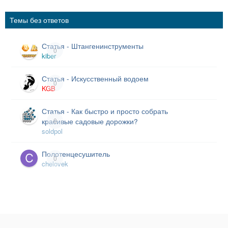
Темы без ответов
Статья - Штангенинструменты
0
kiber
Статья - Искусственный водоем
0
KGB
Статья - Как быстро и просто собрать
красивые садовые дорожки?
0
soldрol
Полотенцесушитель
0
chelovek