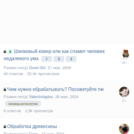
Шелковый ковер или как спамит человек
недалекого ума
1
2
3
Разместил(а)
Good Girl
,
21 мая, 2009
40
ответов
32,4k
просмотров
Чем нужно обрабатывать? Посоветуйте пж
Разместил(а)
Valentinlaptev
,
28 мая, 2024
неомид антисептик
8
ответов
2,9k
просмотра
Обработка древесины
Разместил(а)
Гость
,
13 мая, 2024