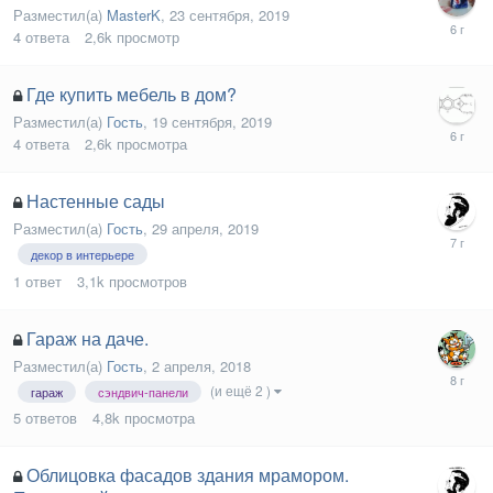
Разместил(а)
MasterK
,
23 сентября, 2019
4
ответа
2,6k
просмотр
Где купить мебель в дом?
Разместил(а)
Гость
,
19 сентября, 2019
4
ответа
2,6k
просмотра
Настенные сады
Разместил(а)
Гость
,
29 апреля, 2019
декор в интерьере
1
ответ
3,1k
просмотров
Гараж на даче.
Разместил(а)
Гость
,
2 апреля, 2018
(и ещё 2 )
гараж
сэндвич-панели
5
ответов
4,8k
просмотра
Облицовка фасадов здания мрамором.