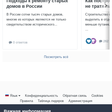
Подходы к ремонту старых
Как постро
домов в России
не тратя л
В России сотни тысяч старых домов,
Строительство г
многие из которых являются не только
выделить в отдел
свидетельством исторического...
меньше путаницы
...
262 о
0 ответов
Посмотреть всё
Язык
Конфиденциальность
Обратная связь
Cookies
Правила
Таблица лидеров
Администрация
HomeMasters.RU
Важная информация
Powered by Invision Community