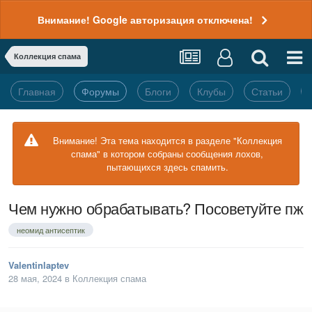
Внимание! Google авторизация отключена!
Коллекция спама
Главная
Форумы
Блоги
Клубы
Статьи
Внимание! Эта тема находится в разделе "Коллекция
спама" в котором собраны сообщения лохов,
пытающихся здесь спамить.
Чем нужно обрабатывать? Посоветуйте пж
неомид антисептик
Valentinlaptev
28 мая, 2024
в
Коллекция спама