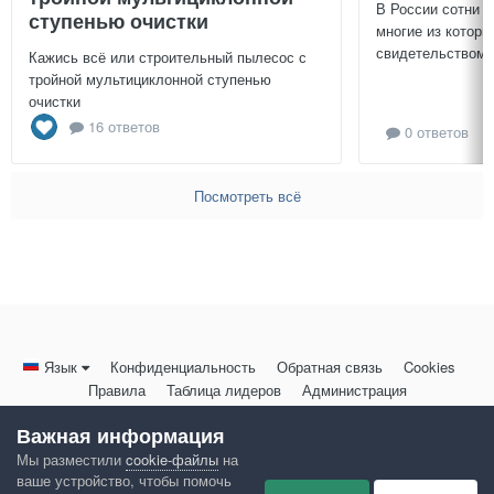
В России сотни т
ступенью очистки
многие из которы
свидетельством и
Кажись всё или строительный пылесос с
тройной мультициклонной ступенью
очистки
16 ответов
0 ответов
Посмотреть всё
Язык
Конфиденциальность
Обратная связь
Cookies
Правила
Таблица лидеров
Администрация
HomeMasters.RU
Важная информация
Powered by Invision Community
Мы разместили
cookie-файлы
на
ваше устройство, чтобы помочь