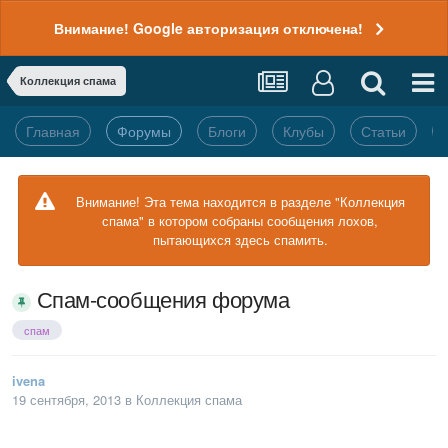
Внимание! Google авторизация отключена!
Коллекция спама
Главная
Форумы
Блоги
Клубы
Статьи
Внимание! Эта тема находится в разделе "Коллекция
спама" в котором собраны сообщения лохов,
пытающихся здесь спамить.
Спам-сообщения форума
спам
ivena
19 сентября, 2013
в
Коллекция спама