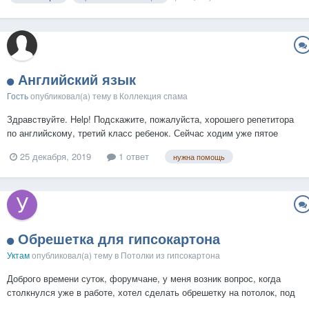
Английский язык
Гость
опубликовал(а) тему в
Коллекция спама
Здравствуйте. Help! Подскажите, пожалуйста, хорошего репетитора
по английскому, третий класс ребенок. Сейчас ходим уже пятое
занятие, но очень слабый и занимается только по школьным
25 декабря, 2019
1 ответ
нужна помощь
заданиям! Ребенок хочет большего....
Обрешетка для гипсокартона
Уктам
опубликовал(а) тему в
Потолки из гипсокартона
Доброго времени суток, форумчане, у меня возник вопрос, когда
столкнулся уже в работе, хотел сделать обрешетку на потолок, под
гкл, не получилось, начал с 1 стены, по ней продолжил, проблема