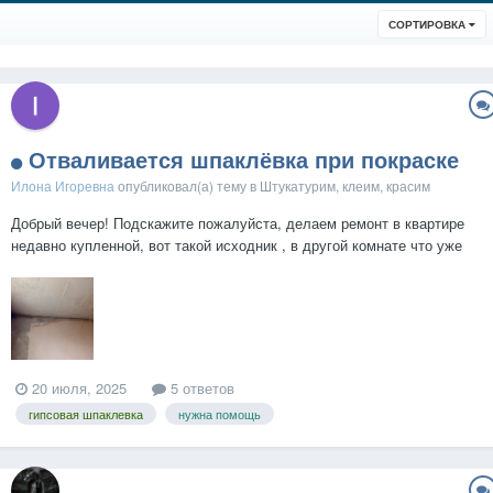
СОРТИРОВКА
Отваливается шпаклёвка при покраске
Илона Игоревна
опубликовал(а) тему в
Штукатурим, клеим, красим
Добрый вечер! Подскажите пожалуйста, делаем ремонт в квартире
недавно купленной, вот такой исходник , в другой комнате что уже
начали делать все тоже самое только без плесени, начали делать
потолок, волмой слоем, загрунтовали и отшпаклевали илмаксом,
сегодня загрунтовали и когда все высохл...
20 июля, 2025
5 ответов
гипсовая шпаклевка
нужна помощь