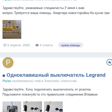
Здравствуйте, уважаемые специалисты.У меня к вам
вопрос.Требуется ваша помощь. Квартира новосторойка.На кухне при
включении одновременно наприер микроволновки,электрического
чайника и холодильника вышибает сразу автомат в подьезде.
Вопрос.Могу ли я поставить автомат большей мощности в щито...
9 апреля, 2022
4 ответа
нужна помощь
Одноклавишный выключатель Legrand
Pipias
опубликовал(а) тему в
Электрика, слаботочка
Здравствуйте. Хочу подключить выключатель от розетки.
Подскажите пожалуйста это правильное соединение.Впервые
использую сомозажимные выключатели.И места посадочные только
сверху.К ним собираюсь подключить ток от розетки.Все Верно?
Спасибо.