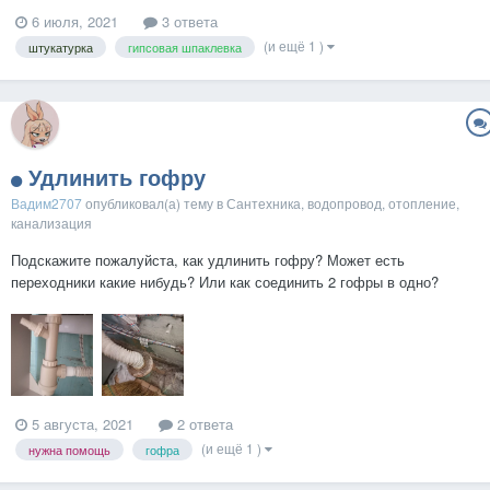
6 июля, 2021
3 ответа
(и ещё 1 )
штукатурка
гипсовая шпаклевка
Удлинить гофру
Вадим2707
опубликовал(а) тему в
Сантехника, водопровод, отопление,
канализация
Подскажите пожалуйста, как удлинить гофру? Может есть
переходники какие нибудь? Или как соединить 2 гофры в одно?
Какие трубы нужно докупить? Такая ситуация, предыдущие жильцы
забетонировали один конец, а под нашу мойку эта гофра
коротковатая...
5 августа, 2021
2 ответа
(и ещё 1 )
нужна помощь
гофра